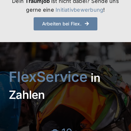
Dein
Traumjob
ist nicht dabei? Sende uns
gerne eine
Initiativbewerbung
!
Arbeiten bei Flex.
FlexService
in
Zahlen